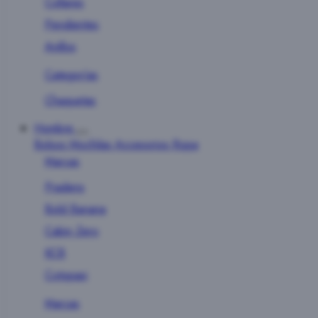
Collares
Pendientes
Anillos
Categorías
Chaquetas
Hombre
Bolsos
Mochilas
Accesorios
Ropa
Marcas
Pradens
Bold Banana
Cabin Zero
KCB
Cotopaxi
Marcas