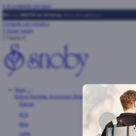
Ir al contenido principal
Envíos
GRATIS en 24 horas
, dentro de la península
Contacte con nosotros

Iniciar sesión

Carrito
0
Mujer
Bolsos
Mochilas
Accesorios
Ropa
Marcas
KCB
Biba
Lefrik