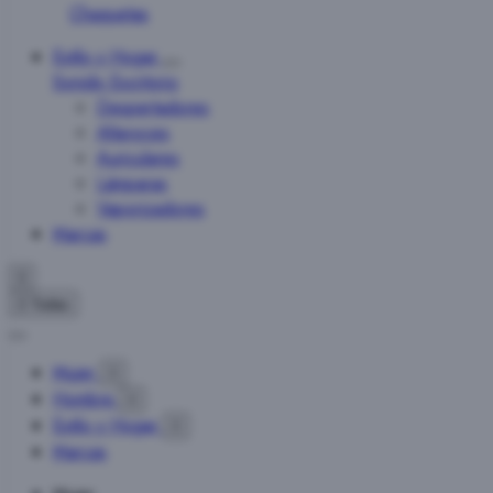
Chaquetas
Estilo y Hogar
Sonido
Escritorio
Despertadores
Altavoces
Auriculares
Lámparas
Vaporizadores
Marcas


Todas
Mujer

Hombre

Estilo y Hogar

Marcas