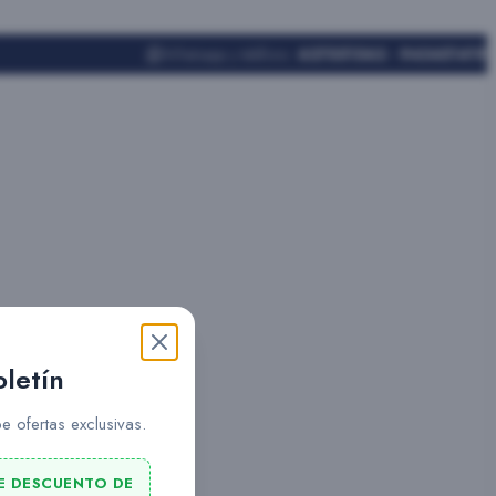
Whatsapp y teléfono:
627551562 - 943451419
oletín
e ofertas exclusivas.
E DESCUENTO DE