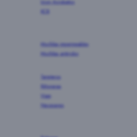
Ucon Acrobatics
KCB
Mochilas impermeables
Mochilas antirrobo
Tarjeteros
Riñoneras
Viaje
Neceseres