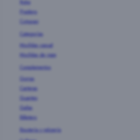
Roka
Pradens
Cotopaxi
Categorías
Mochilas casual
Mochilas de viaje
Complementos
Gorras
Carteras
Guantes
Gafas
Billetero
Bisutería y relojería