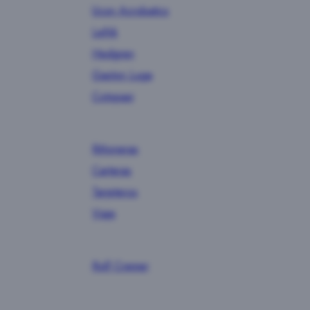
Ucon Acrobatics
Lefrik
Hedgren
Gaston Luga
Cotopaxi
Riñoneras
Carteras
Tarjeteros
Viaje
Rolf Cremer