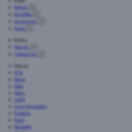
Mujer
Bolsos

Mochilas

Accesorios

Ropa

Bolsos
Marcas

Categorías

Marcas
KCB
Slang
Biba
Rains
Lefrik
Ucon Acrobatics
Pradens
Roka
Shupatto