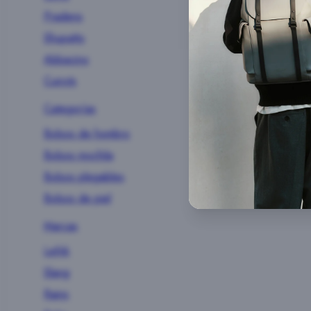
Pradens
Shupatto
Abbacino
Cuirots
Categorías
Bolsos de hombro
Bolsos mochila
Bolsos plegables
Bolsos de piel
Marcas
Lefrik
Slang
Rains