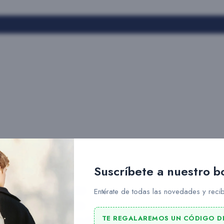
Suscríbete a nuestro b
Slang
Entérate de todas las novedades y recib
Rains
TE REGALAREMOS UN CÓDIGO D
Ucon Acrobatics