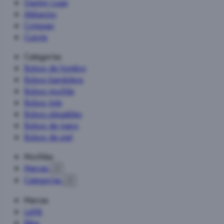
Gaston Luga
Abbacino
Cotopaxi
Cuirots
Categorías
Bolsos de hombro
Bolsos bandolera
Bolsos mochila
Bolsos tote
Bolsos plegables
Bolsos de mano
Bolsos de piel
Mochilas
Marcas

Categorías

Marcas
Lefrik
Biba