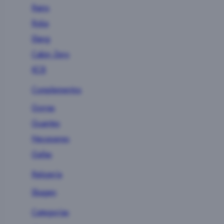
Rains
Roka
Slang
Cabin Zero
KCB
Complementos
Gorras
Guantes
Neceseres
Gafas
Relojería
Skagen
Categorías