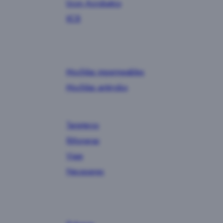
Ucon Acrobatics
KCB
Mochilas impermeables
Mochilas antirrobo
Tarjeteros
Riñoneras
Viaje
Neceseres