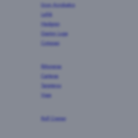
Ucon Acrobatics
Lefrik
Hedgren
Gaston Luga
Cotopaxi
Riñoneras
Carteras
Tarjeteros
Viaje
Rolf Cremer