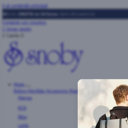
Ir al contenido principal
Envíos
GRATIS en 24 horas
, dentro de la península
Contacte con nosotros

Iniciar sesión

Carrito
0
Mujer
Bolsos
Mochilas
Accesorios
Ropa
Marcas
KCB
Biba
Lefrik