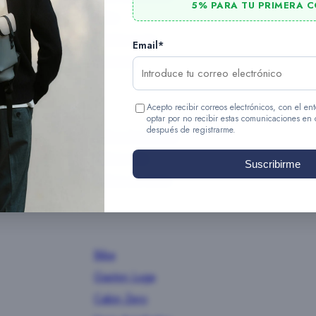
5% PARA TU PRIMERA 
Roka
Gaston Luga
Email*
Cotopaxi
Acepto recibir correos electrónicos, con el 
optar por no recibir estas comunicaciones en
después de registrarme.
Bolsos bandolera
Bolsos tote
Suscribirme
Bolsos de mano
Biba
Gaston Luga
Cabin Zero