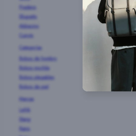
Pradens
Shupatto
Abbacino
Cuirots
Categorías
Bolsos de hombro
Bolsos mochila
Bolsos plegables
Bolsos de piel
Marcas
Lefrik
Slang
Rains