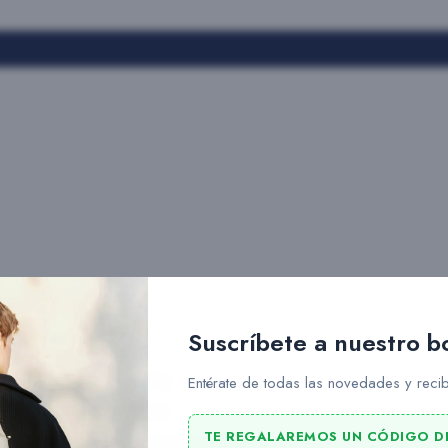
Suscríbete a nuestro b
Slang
Entérate de todas las novedades y recib
Rains
TE REGALAREMOS UN CÓDIGO D
Ucon Acrobatics