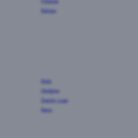
Pulseras
Relojes
Roka
Hedgren
Gaston Luga
Rains