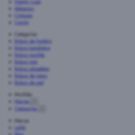
Gaston Luga
Abbacino
Cotopaxi
Cuirots
Categorías
Bolsos de hombro
Bolsos bandolera
Bolsos mochila
Bolsos tote
Bolsos plegables
Bolsos de mano
Bolsos de piel
Mochilas
Marcas

Categorías

Marcas
Lefrik
Biba