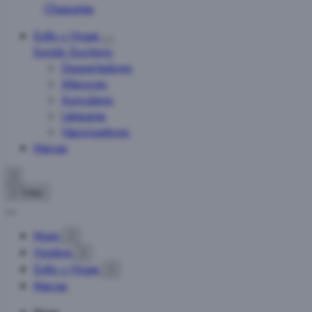
Chaquetas
Estilo y Hogar
Sonido
Escritorio
Despertadores
Altavoces
Auriculares
Lámparas
Vaporizadores
Marcas


Todas
Mujer

Hombre

Estilo y Hogar

Marcas