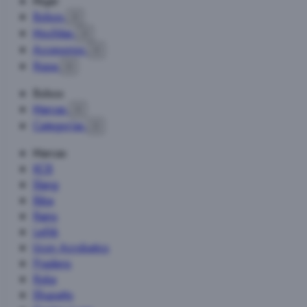
Mujer
Bolsos

Mochilas

Accesorios

Ropa

Bolsos
Marcas

Categorías

Marcas
KCB
Slang
Biba
Rains
Lefrik
Ucon Acrobatics
Pradens
Roka
Shupatto