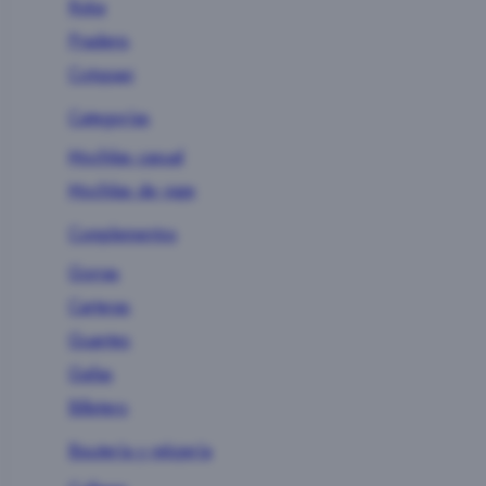
Roka
Pradens
Cotopaxi
Categorías
Mochilas casual
Mochilas de viaje
Complementos
Gorras
Carteras
Guantes
Gafas
Billetero
Bisutería y relojería