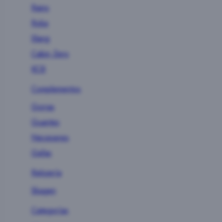
Rains
Roka
Slang
Cabin Zero
KCB
Complementos
Gorras
Guantes
Neceseres
Gafas
Relojería
Skagen
Categorías