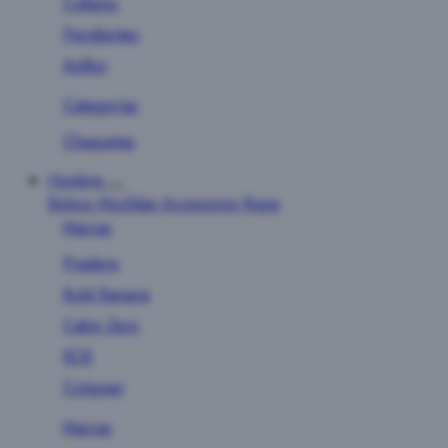
Collares
Pendientes
Anillos
Categorías
Chaquetas
Hombre
Bolsos
Mochilas
Accesorios
Ropa
Marcas
Pradens
Bold Banana
Cabin Zero
KCB
Cotopaxi
Marcas