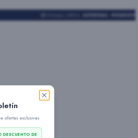
Whatsapp y teléfono:
627551562 - 943451419
oletín
e ofertas exclusivas.
E DESCUENTO DE