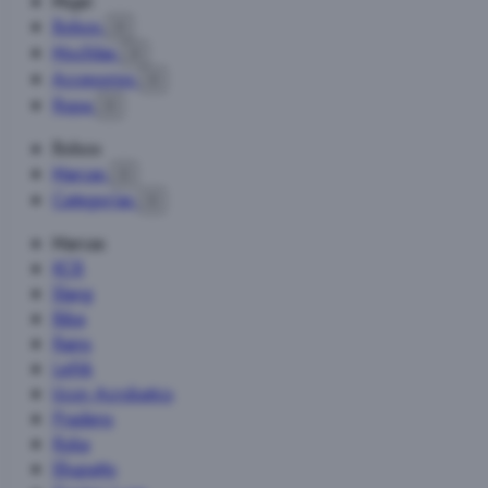
Mujer
Bolsos

Mochilas

Accesorios

Ropa

Bolsos
Marcas

Categorías

Marcas
KCB
Slang
Biba
Rains
Lefrik
Ucon Acrobatics
Pradens
Roka
Shupatto