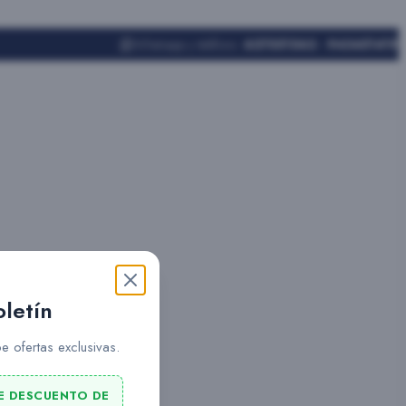
Whatsapp y teléfono:
627551562 - 943451419
oletín
e ofertas exclusivas.
E DESCUENTO DE