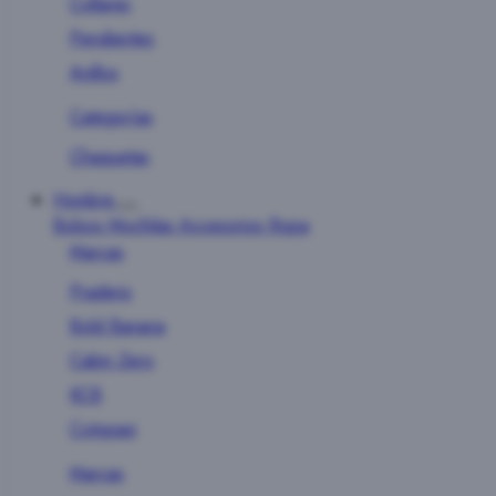
Collares
Pendientes
Anillos
Categorías
Chaquetas
Hombre
Bolsos
Mochilas
Accesorios
Ropa
Marcas
Pradens
Bold Banana
Cabin Zero
KCB
Cotopaxi
Marcas