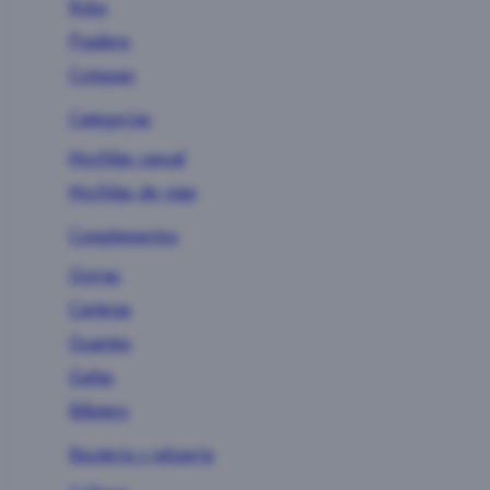
Roka
Pradens
Cotopaxi
Categorías
Mochilas casual
Mochilas de viaje
Complementos
Gorras
Carteras
Guantes
Gafas
Billetero
Bisutería y relojería