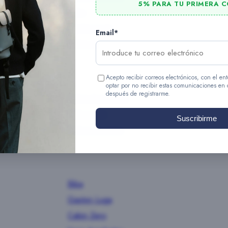
5% PARA TU PRIMERA 
Roka
Gaston Luga
Email*
Cotopaxi
Acepto recibir correos electrónicos, con el 
optar por no recibir estas comunicaciones en
después de registrarme.
Bolsos bandolera
Bolsos tote
Suscribirme
Bolsos de mano
Biba
Gaston Luga
Cabin Zero