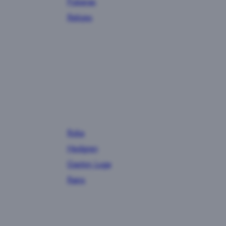
Pulseras
Relojes
Roka
Hedgren
Gaston Luga
Rains