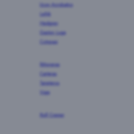
Ucon Acrobatics
Lefrik
Hedgren
Gaston Luga
Cotopaxi
Riñoneras
Carteras
Tarjeteros
Viaje
Rolf Cremer