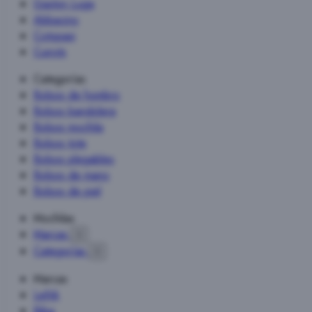
Gaston Luga
Abbacino
Cotopaxi
Cuirots
Categorías
Bolsos de hombro
Bolsos bandolera
Bolsos mochila
Bolsos tote
Bolsos plegables
Bolsos de mano
Bolsos de piel
Mochilas
Marcas

Categorías

Marcas
Lefrik
Biba