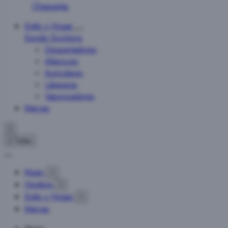
Chaquetas
Estilo y Hogar
Sonido
Escritorio
Despertadores
Altavoces
Auriculares
Lámparas
Vaporizadores
Marcas


Todas
Mujer

Hombre

Estilo y Hogar

Marcas