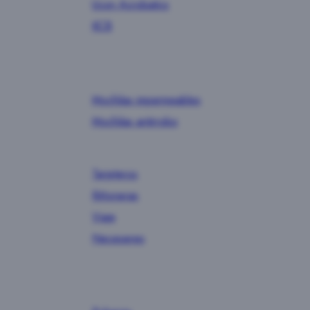
Ucon Acrobatics
KCB
Mochilas impermeables
Mochilas antirrobo
Tarjeteros
Riñoneras
Viaje
Neceseres