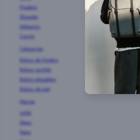
Pradens
Shupatto
Abbacino
Cuirots
Categorías
Bolsos de hombro
Bolsos mochila
Bolsos plegables
Bolsos de piel
Marcas
Lefrik
Slang
Rains