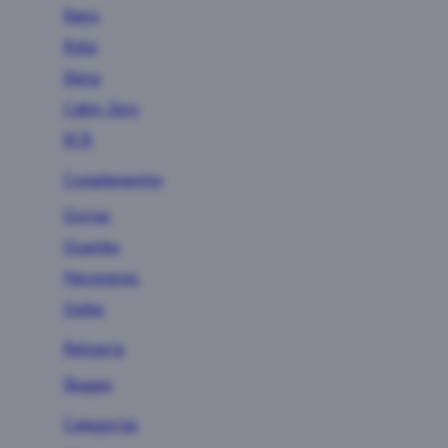
Rains
Roka
Slang
Cabin Zero
KCB
Complementos
Gorras
Guantes
Neceseres
Gafas
Relojería
Skagen
Categorías