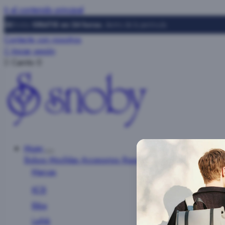
Ir al contenido principal
Envíos
GRATIS en 24 horas
, dentro de la península
Contacte con nosotros

Iniciar sesión

Carrito
0
Mujer
Bolsos
Mochilas
Accesorios
Ropa
Marcas
KCB
Biba
Lefrik