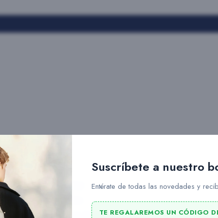
Suscríbete a nuestro b
Slang
Entérate de todas las novedades y recib
Rains
TE REGALAREMOS UN CÓDIGO D
Ucon Acrobatics