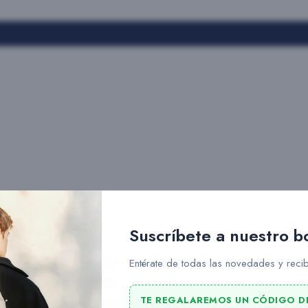
Suscríbete a nuestro b
Slang
Entérate de todas las novedades y recib
Rains
TE REGALAREMOS UN CÓDIGO D
Ucon Acrobatics