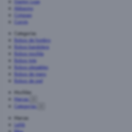
Gaston Luga
Abbacino
Cotopaxi
Cuirots
Categorías
Bolsos de hombro
Bolsos bandolera
Bolsos mochila
Bolsos tote
Bolsos plegables
Bolsos de mano
Bolsos de piel
Mochilas
Marcas

Categorías

Marcas
Lefrik
Biba