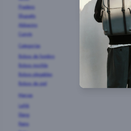
Pradens
Shupatto
Abbacino
Cuirots
Categorías
Bolsos de hombro
Bolsos mochila
Bolsos plegables
Bolsos de piel
Marcas
Lefrik
Slang
Rains