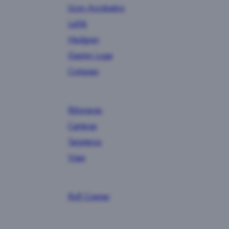
Ucon Acrobatics
Lefrik
Hedgren
Gaston Luga
Cotopaxi
Riñoneras
Carteras
Tarjeteros
Viaje
Rolf Cremer