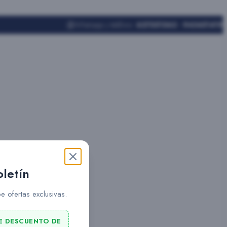
Whatsapp y teléfono:
627551562 - 943451419
oletín
e ofertas exclusivas.
E DESCUENTO DE