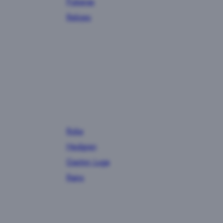
Pulseras
Relojes
Roka
Hedgren
Gaston Luga
Rains