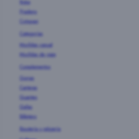
Roka
Pradens
Cotopaxi
Categorías
Mochilas casual
Mochilas de viaje
Complementos
Gorras
Carteras
Guantes
Gafas
Billetero
Bisutería y relojería