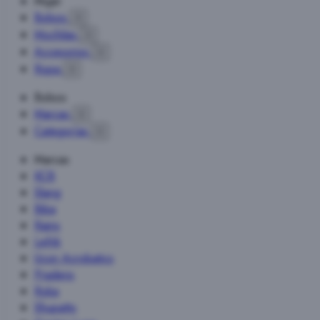
Mujer
Bolsos

Mochilas

Accesorios

Ropa

Bolsos
Marcas

Categorías

Marcas
KCB
Slang
Biba
Rains
Lefrik
Ucon Acrobatics
Pradens
Roka
Shupatto