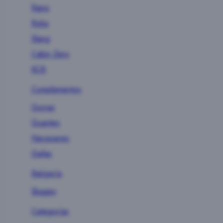
Rains
Roka
Slang
Cabin Zero
KCB
Complementos
Gorras
Guantes
Neceseres
Gafas
Relojería
Skagen
Categorías