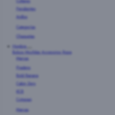
Collares
Pendientes
Anillos
Categorías
Chaquetas
Hombre
Bolsos
Mochilas
Accesorios
Ropa
Marcas
Pradens
Bold Banana
Cabin Zero
KCB
Cotopaxi
Marcas