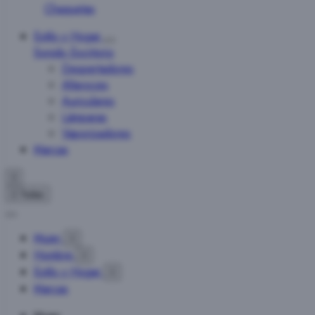
Chaquetas
Estilo y Hogar
Sonido
Escritorio
Despertadores
Altavoces
Auriculares
Lámparas
Vaporizadores
Marcas


Todas
Mujer

Hombre

Estilo y Hogar

Marcas