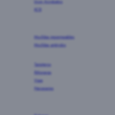
Ucon Acrobatics
KCB
Mochilas impermeables
Mochilas antirrobo
Tarjeteros
Riñoneras
Viaje
Neceseres