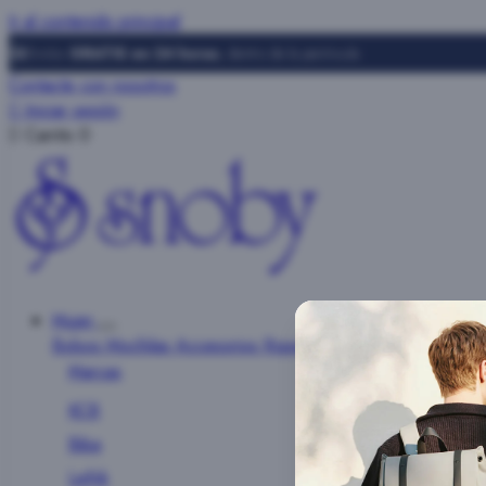
Ir al contenido principal
Envíos
GRATIS en 24 horas
, dentro de la península
Contacte con nosotros

Iniciar sesión

Carrito
0
Mujer
Bolsos
Mochilas
Accesorios
Ropa
Marcas
KCB
Biba
Lefrik