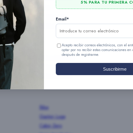
5% PARA TU PRIMERA 
Roka
Gaston Luga
Email*
Cotopaxi
Acepto recibir correos electrónicos, con el 
optar por no recibir estas comunicaciones en
después de registrarme.
Bolsos bandolera
Bolsos tote
Suscribirme
Bolsos de mano
Biba
Gaston Luga
Cabin Zero