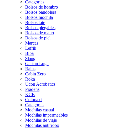
Categorías
Bolsos de hombro
Bolsos bandolera
Bolsos mochila
Bolsos tote
Bolsos plegables
Bolsos de mano
Bolsos de piel
Marcas
Lefrik
Biba
Slang
Gaston Luga
Rains
Cabin Zero
Roka
Ucon Acrobatics
Pradens
KCB
Cotopaxi
Categorías
Mochilas casual
Mochilas impermeables
Mochilas de viaje
Mochilas antirrobo