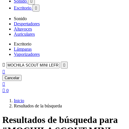
Sonido

Escritorio

Sonido
Despertadores
Altavoces
Auriculares
Escritorio
Lámparas
Vaporizadores



Cancelar


0
Inicio
Resultados de la búsqueda
Resultados de búsqueda para