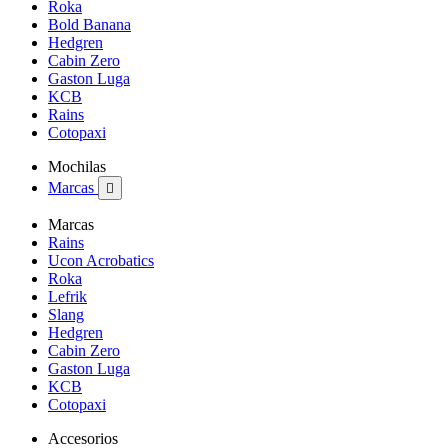
Roka
Bold Banana
Hedgren
Cabin Zero
Gaston Luga
KCB
Rains
Cotopaxi
Mochilas
Marcas

Marcas
Rains
Ucon Acrobatics
Roka
Lefrik
Slang
Hedgren
Cabin Zero
Gaston Luga
KCB
Cotopaxi
Accesorios