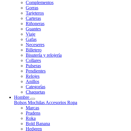
Complementos
Gorras
Tarjeteros
Carteras
Riñoneras
Guantes
Viaje
Gafas
Neceseres
Billetero
Bisutería y relojería
Collares
Pulseras
Pendientes
Relojes
Anillos
Categorías
Chaquetas
Hombre
Bolsos
Mochilas
Accesorios
Ropa
Marcas
Pradens
Roka
Bold Banana
Hedgren