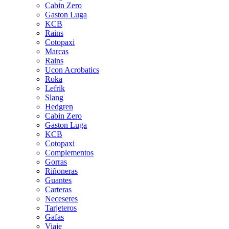
Cabin Zero
Gaston Luga
KCB
Rains
Cotopaxi
Marcas
Rains
Ucon Acrobatics
Roka
Lefrik
Slang
Hedgren
Cabin Zero
Gaston Luga
KCB
Cotopaxi
Complementos
Gorras
Riñoneras
Guantes
Carteras
Neceseres
Tarjeteros
Gafas
Viaje