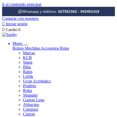
Ir al contenido principal
Whatsapp y teléfono:
627551562 - 943451419
Contacte con nosotros

Iniciar sesión

Carrito
0
Mujer
Bolsos
Mochilas
Accesorios
Ropa
Marcas
KCB
Slang
Biba
Rains
Lefrik
Ucon Acrobatics
Pradens
Roka
Shupatto
Gaston Luga
Abbacino
Cotopaxi
Cuirots