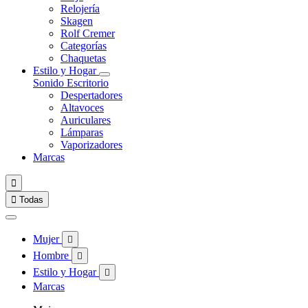
Relojería
Skagen
Rolf Cremer
Categorías
Chaquetas
Estilo y Hogar
Sonido
Escritorio
Despertadores
Altavoces
Auriculares
Lámparas
Vaporizadores
Marcas


Todas
Mujer

Hombre

Estilo y Hogar

Marcas