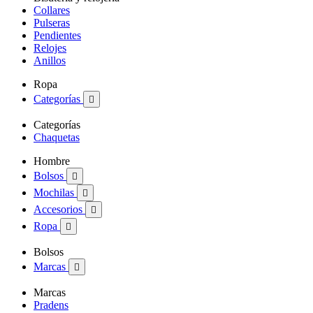
Collares
Pulseras
Pendientes
Relojes
Anillos
Ropa
Categorías

Categorías
Chaquetas
Hombre
Bolsos

Mochilas

Accesorios

Ropa

Bolsos
Marcas

Marcas
Pradens