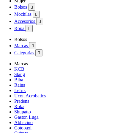
Mujer
Bolsos

Mochilas

Accesorios

Ropa

Bolsos
Marcas

Categorías

Marcas
KCB
Slang
Biba
Rains
Lefrik
Ucon Acrobatics
Pradens
Roka
Shupatto
Gaston Luga
Abbacino
Cotopaxi