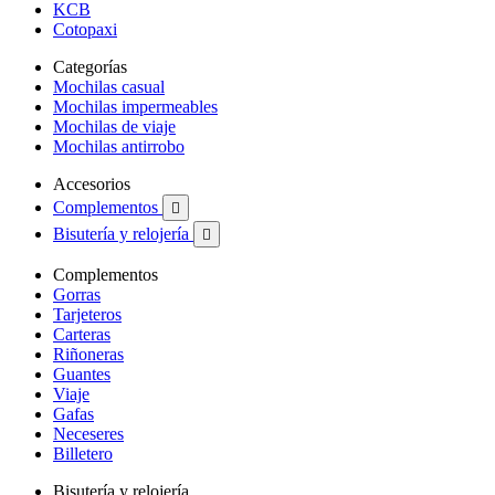
KCB
Cotopaxi
Categorías
Mochilas casual
Mochilas impermeables
Mochilas de viaje
Mochilas antirrobo
Accesorios
Complementos

Bisutería y relojería

Complementos
Gorras
Tarjeteros
Carteras
Riñoneras
Guantes
Viaje
Gafas
Neceseres
Billetero
Bisutería y relojería